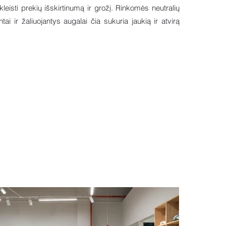
isti prekių išskirtinumą ir grožį. Rinkomės neutralių
 ir žaliuojantys augalai čia sukuria jaukią ir atvirą