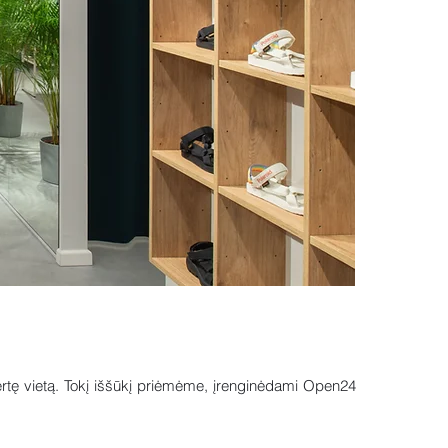
vertę vietą. Tokį iššūkį priėmėme, įrenginėdami Open24