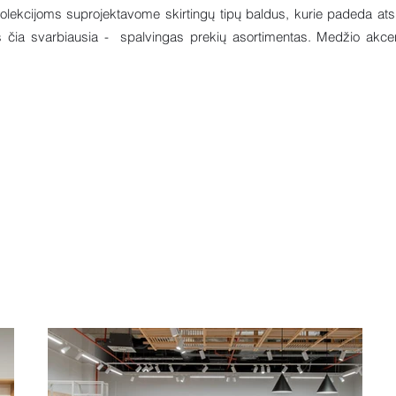
lekcijoms suprojektavome skirtingų tipų baldus, kurie padeda atskle
 čia svarbiausia - spalvingas prekių asortimentas. Medžio akcentai